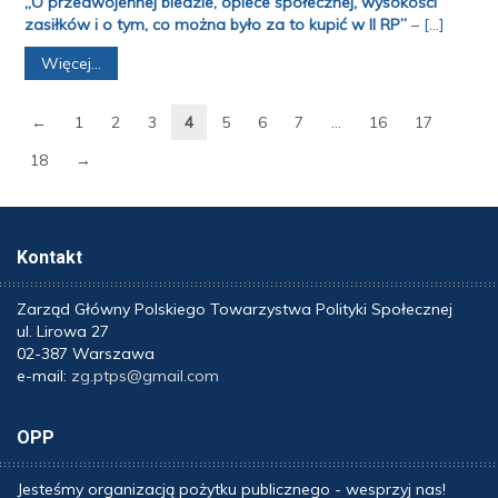
„O przedwojennej biedzie, opiece społecznej, wysokości
zasiłków i o tym, co można było za to kupić w II RP”
–
[...]
Więcej...
←
1
2
3
4
5
6
7
…
16
17
18
→
Kontakt
Zarząd Główny Polskiego Towarzystwa Polityki Społecznej
ul. Lirowa 27
02-387 Warszawa
e-mail:
zg.ptps@gmail.com
OPP
Jesteśmy organizacją pożytku publicznego - wesprzyj nas!